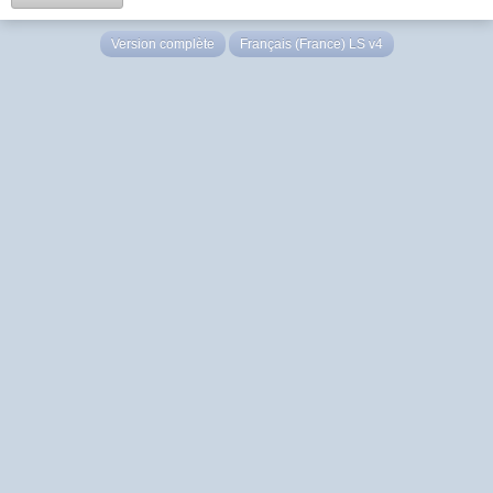
Version complète
Français (France) LS v4