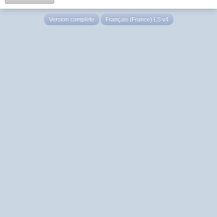
Version complète
Français (France) LS v4