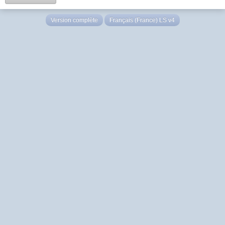
Version complète
Français (France) LS v4