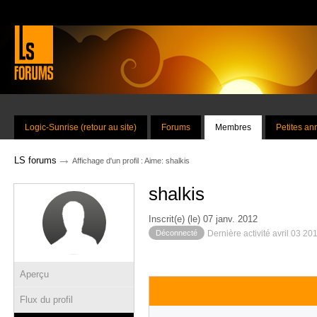
Logic-Sunrise (retour au site)
Forums
Membres
Petites a
→
LS forums
Affichage d'un profil : Aime: shalkis
shalkis
Inscrit(e) (le) 07 janv. 2012
Déconnecté
Dernière activité avril 03 20
Aperçu
Flux du profil