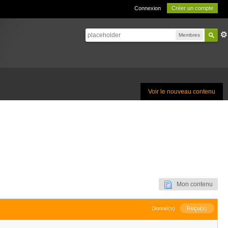
Connexion
Créer un compte
Membres
Voir le nouveau contenu
Mon contenu
Donné(s)
Reçu(s)