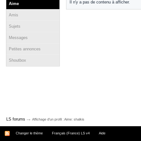
Il n'y a pas de contenu à afficher.
Aime
Amis
Sujets
Messages
Petites annonces
Shoutbox
→
LS forums
Affichage d'un profil : Aime: shalkis
Changer le thème
Français (France) LS v4
Aide