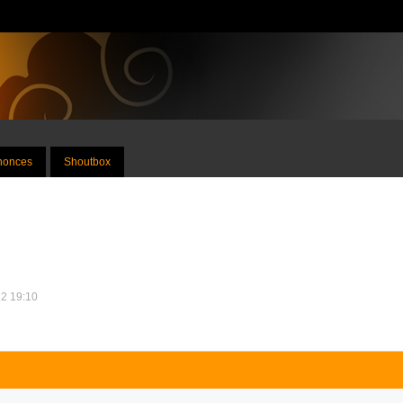
nnonces
Shoutbox
12 19:10