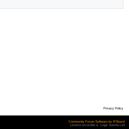
Privacy Policy
Community Forum Software by IP.Board
Licence accordée à : Logic Sunrise Ltd