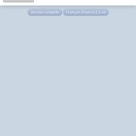
Version complète
Français (France) LS v4