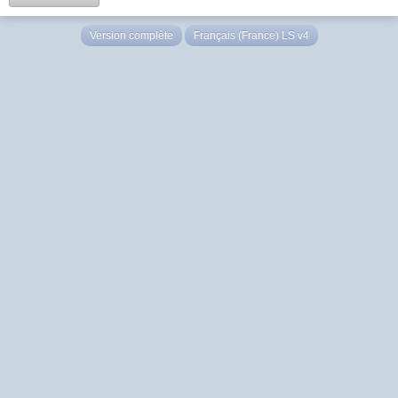
Version complète
Français (France) LS v4