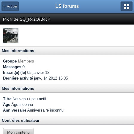
LS forums
← Accueil
Profil de SQ_R4zOrB4cK
Mes informations
Groupe
Members
Messages
0
Inscrit(e) (le)
05-janvier 12
Dernière activité
janv. 14 2012 15:05
Mes informations
Titre
Nouveau / peu actif
Âge
Âge inconnu
Anniversaire
Anniversaire inconnu
Contrôles utilisateur
Mon contenu