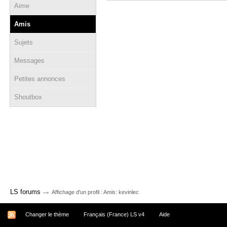
Aime
Amis
Sujets
Messages
Petites annonces
Shoutbox
→
LS forums
Affichage d'un profil : Amis: kevinlec
Changer le thème
Français (France) LS v4
Aide