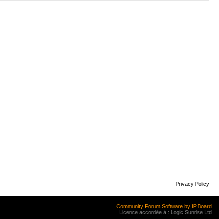
Privacy Policy
Community Forum Software by IP.Board
Licence accordée à : Logic Sunrise Ltd