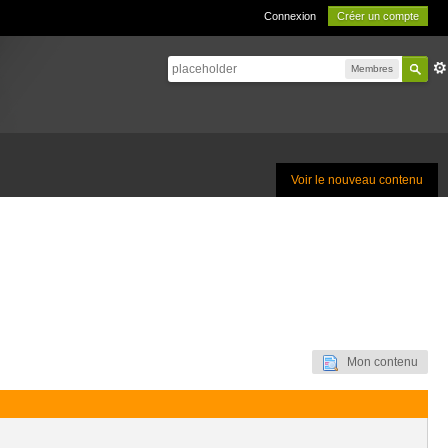
Connexion
Créer un compte
Membres
Voir le nouveau contenu
Mon contenu