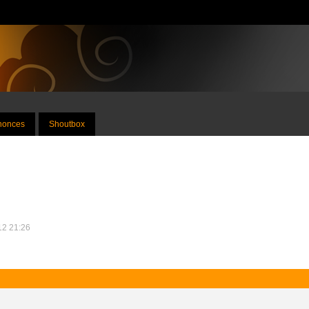
nnonces
Shoutbox
012 21:26