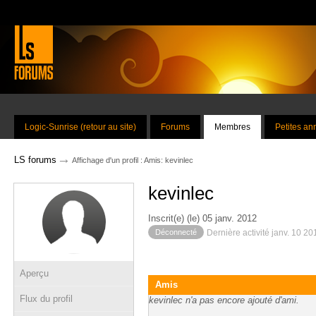
Logic-Sunrise (retour au site)
Forums
Membres
Petites a
→
LS forums
Affichage d'un profil : Amis: kevinlec
kevinlec
Inscrit(e) (le) 05 janv. 2012
Déconnecté
Dernière activité janv. 10 2
Aperçu
Amis
Flux du profil
kevinlec n'a pas encore ajouté d'ami.