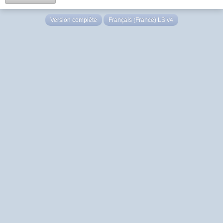
Version complète
Français (France) LS v4