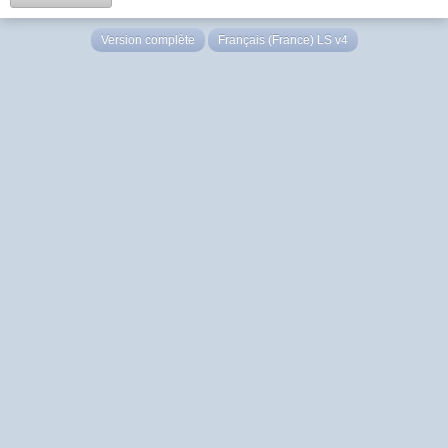
Version complète
Français (France) LS v4