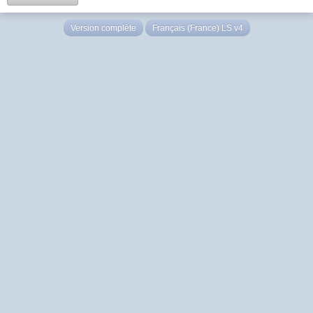
Version complète
Français (France) LS v4