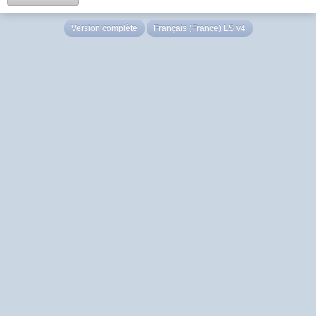
Version complète
Français (France) LS v4