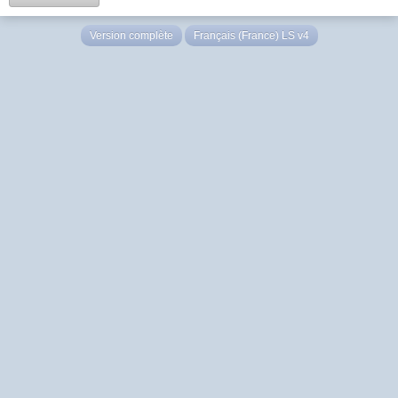
Version complète
Français (France) LS v4