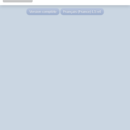
Version complète
Français (France) LS v4