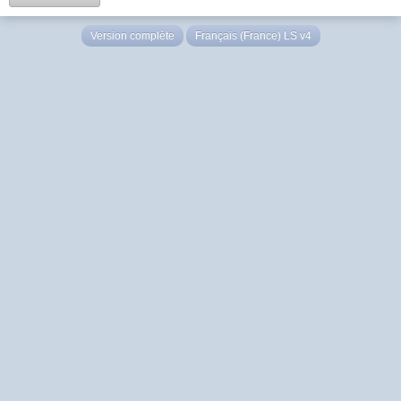
Version complète
Français (France) LS v4