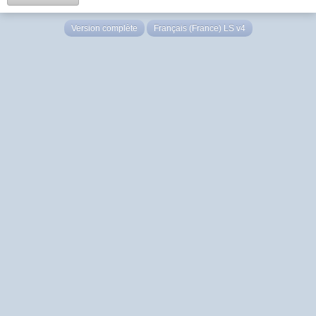
Version complète
Français (France) LS v4