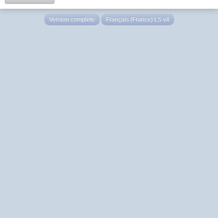
Version complète
Français (France) LS v4