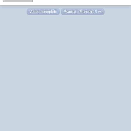
Version complète
Français (France) LS v4