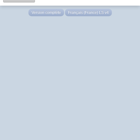
Version complète
Français (France) LS v4