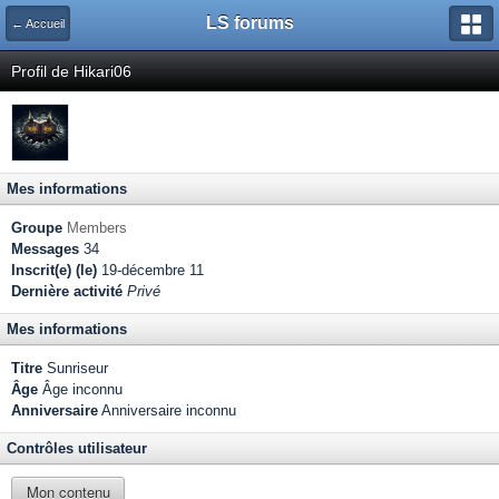
LS forums
← Accueil
Profil de Hikari06
Mes informations
Groupe
Members
Messages
34
Inscrit(e) (le)
19-décembre 11
Dernière activité
Privé
Mes informations
Titre
Sunriseur
Âge
Âge inconnu
Anniversaire
Anniversaire inconnu
Contrôles utilisateur
Mon contenu