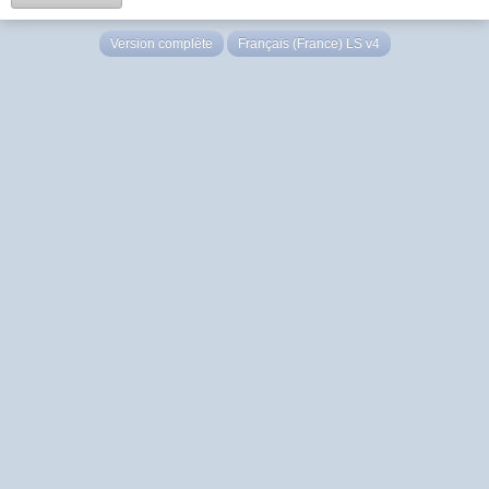
Version complète
Français (France) LS v4