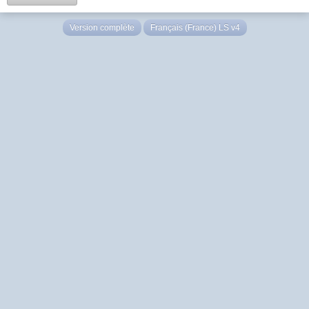
Version complète
Français (France) LS v4