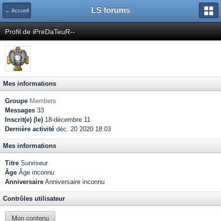
LS forums
← Accueil
Profil de iPreDaTeuR--
Mes informations
Groupe
Members
Messages
33
Inscrit(e) (le)
18-décembre 11
Dernière activité
déc. 20 2020 18:03
Mes informations
Titre
Sunriseur
Âge
Âge inconnu
Anniversaire
Anniversaire inconnu
Contrôles utilisateur
Mon contenu