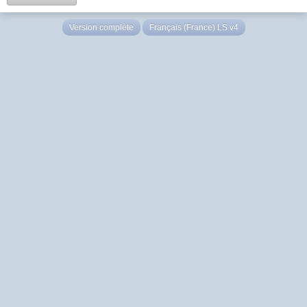
Version complète
Français (France) LS v4