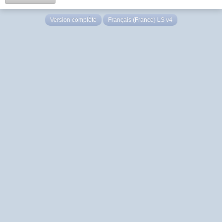
Version complète
Français (France) LS v4