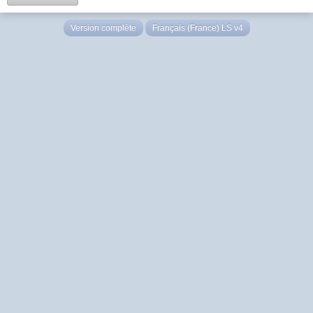
Version complète
Français (France) LS v4