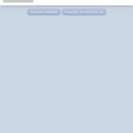
Version complète
Français (France) LS v4