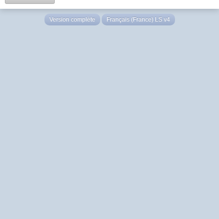
Version complète
Français (France) LS v4