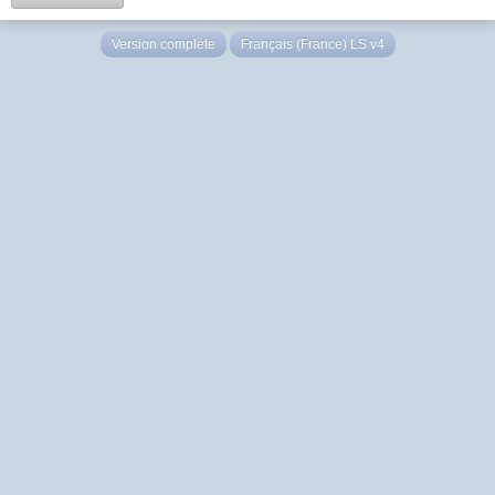
Version complète
Français (France) LS v4