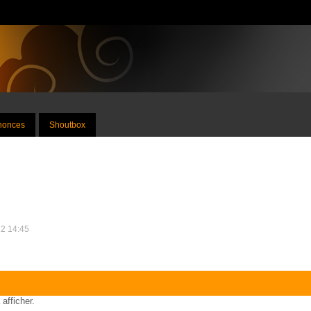
nnonces
Shoutbox
12 14:45
 afficher.