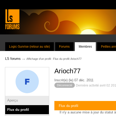
Logic-Sunrise (retour au site)
Forums
Membres
Petites a
→
LS forums
Affichage d'un profil : Flux du profil: Arioch77
Arioch77
Inscrit(e) (le) 07 déc. 2011
Déconnecté
Dernière activité avril 02 20
Aperçu
Flux du profil
Flux du profil
Il n'y a aucune mise à jour du statut à