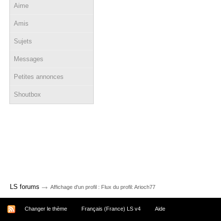
Aime
Amis
Sujets
Messages
Petites annonces
Shoutbox
→
LS forums
Affichage d'un profil : Flux du profil: Arioch77
Changer le thème
Français (France) LS v4
Aide