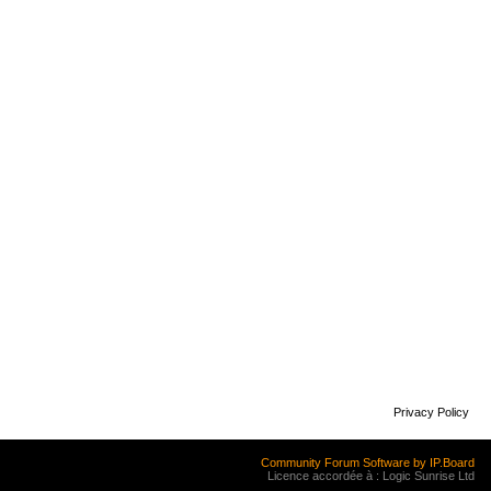
Privacy Policy
Community Forum Software by IP.Board
Licence accordée à : Logic Sunrise Ltd