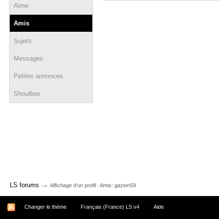
Aime
Amis
Sujets
Messages
Petites annonces
Shoutbox
→
LS forums
Affichage d'un profil : Amis: gazion59
Changer le thème
Français (France) LS v4
Aide