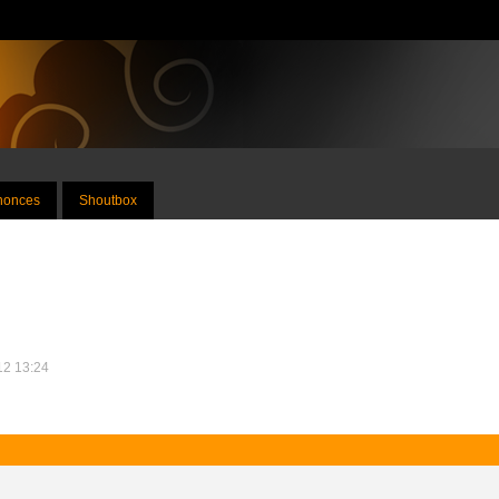
nnonces
Shoutbox
012 13:24