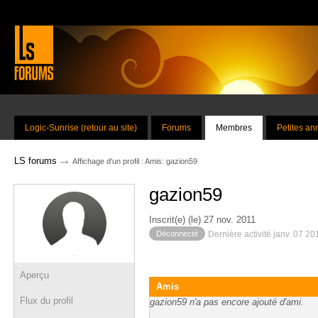
Logic-Sunrise (retour au site)
Forums
Membres
Petites a
→
LS forums
Affichage d'un profil : Amis: gazion59
gazion59
Inscrit(e) (le) 27 nov. 2011
Déconnecté
Dernière activité janv. 07 2
Aperçu
Amis
Flux du profil
gazion59 n'a pas encore ajouté d'ami.