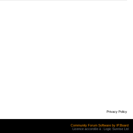
Privacy Policy
Community Forum Software by IP.Board
Licence accordée à : Logic Sunrise Ltd