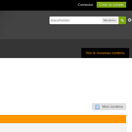
Connexion
Créer un compte
Membres
Voir le nouveau contenu
Mon contenu