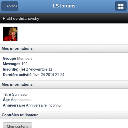
LS forums
← Accueil
Profil de didanovsky
Mes informations
Groupe
Members
Messages
192
Inscrit(e) (le)
27-novembre 11
Dernière activité
févr. 24 2014 21:24
Mes informations
Titre
Sunriseur
Âge
Âge inconnu
Anniversaire
Anniversaire inconnu
Contrôles utilisateur
Mon contenu