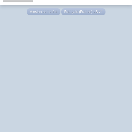
Version complète
Français (France) LS v4