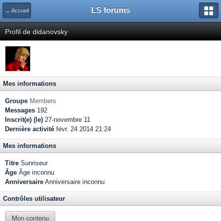
LS forums
← Accueil
Profil de didanovsky
Mes informations
Groupe
Members
Messages
192
Inscrit(e) (le)
27-novembre 11
Dernière activité
févr. 24 2014 21:24
Mes informations
Titre
Sunriseur
Âge
Âge inconnu
Anniversaire
Anniversaire inconnu
Contrôles utilisateur
Mon contenu