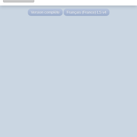
Version complète
Français (France) LS v4