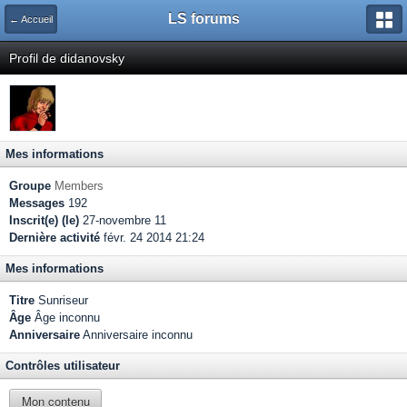
LS forums
← Accueil
Profil de didanovsky
Mes informations
Groupe
Members
Messages
192
Inscrit(e) (le)
27-novembre 11
Dernière activité
févr. 24 2014 21:24
Mes informations
Titre
Sunriseur
Âge
Âge inconnu
Anniversaire
Anniversaire inconnu
Contrôles utilisateur
Mon contenu