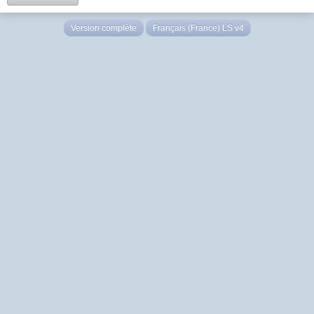
Version complète
Français (France) LS v4