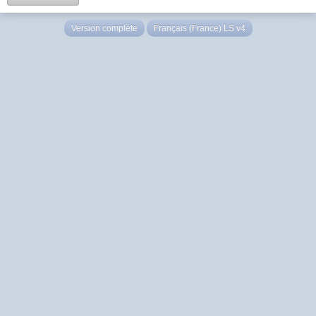
Version complète
Français (France) LS v4