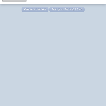
Version complète
Français (France) LS v4