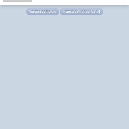
Version complète
Français (France) LS v4