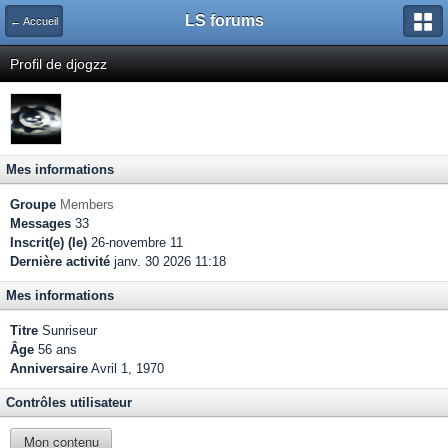
LS forums
← Accueil
Profil de djogzz
Mes informations
Groupe
Members
Messages
33
Inscrit(e) (le)
26-novembre 11
Dernière activité
janv. 30 2026 11:18
Mes informations
Titre
Sunriseur
Âge
56 ans
Anniversaire
Avril 1, 1970
Contrôles utilisateur
Mon contenu