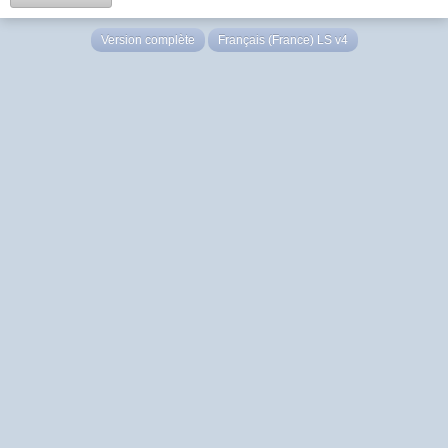
Version complète
Français (France) LS v4