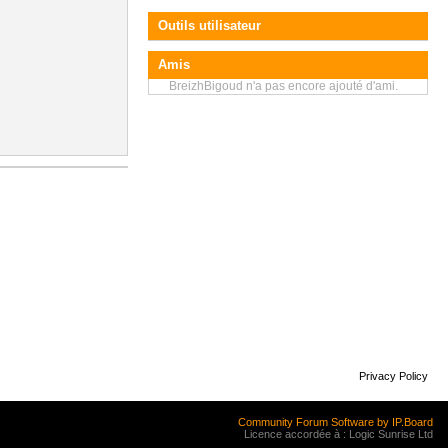
Outils utilisateur
Amis
BreizhBigoud n'a pas encore ajouté d'ami.
Privacy Policy
Community Forum Software by IP.Board
Licence accordée à : Logic Sunrise Ltd