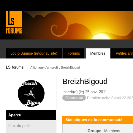
Logic-Sunrise (retour au site)
Forums
Membres
Petites a
→
LS forums
Affichage d'un profil : BreizhBigoud
BreizhBigoud
Inscrit(e) (le) 25 nov. 2011
Déconnecté
Dernière activité avril 22 20
Aperçu
Statistiques de la communauté
Flux du profil
Groupe
Members