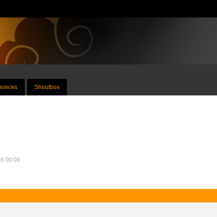
nnonces
Shoutbox
26 00:06