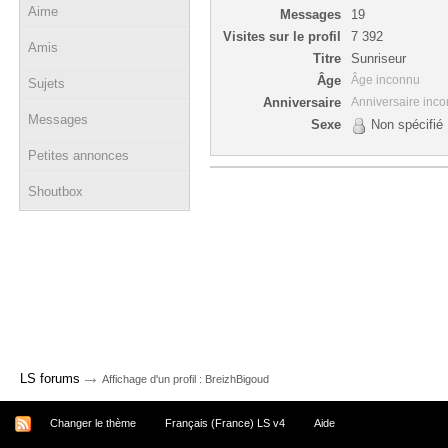
Aime
Messages
19
Visites sur le profil
7 392
Amis
Titre
Sunriseur
Âge
Âge inconnu
Sujets
Anniversaire
Anniversaire inc
Messages
Sexe
Non spécifié
Petites annonces
Shoutbox
→
LS forums
Affichage d'un profil : BreizhBigoud
Changer le thème
Français (France) LS v4
Aide