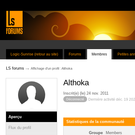
Logic-Sunrise (retour au site)
Forums
Membres
Petites a
→
LS forums
Affichage d'un profil : Althoka
Althoka
Inscrit(e) (le) 24 nov. 2011
Déconnecté
Dernière activité déc. 19 20
Aperçu
Statistiques de la communauté
Flux du profil
Groupe
Members