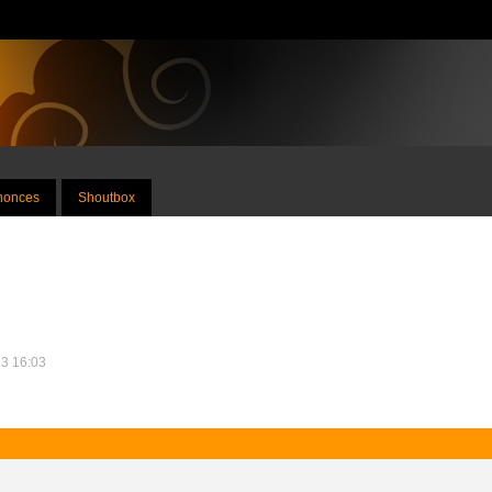
nnonces
Shoutbox
23 16:03