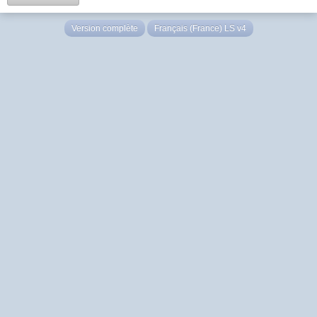
Version complète
Français (France) LS v4