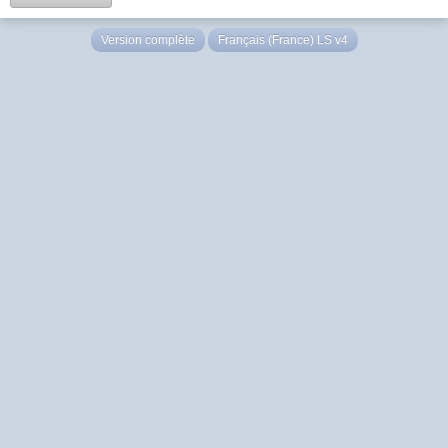
Version complète
Français (France) LS v4