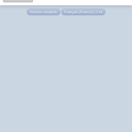
Version complète
Français (France) LS v4