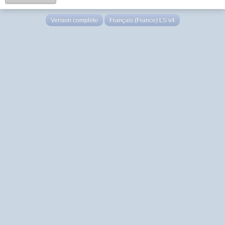
Version complète
Français (France) LS v4