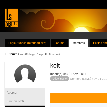
Logic-Sunrise (retour au site)
Forums
Membres
Petites a
→
LS forums
Affichage d'un profil : Aime: kelt
kelt
Inscrit(e) (le) 21 nov. 2011
Déconnecté
Dernière activité nov. 21 20
Aperçu
Flux du profil