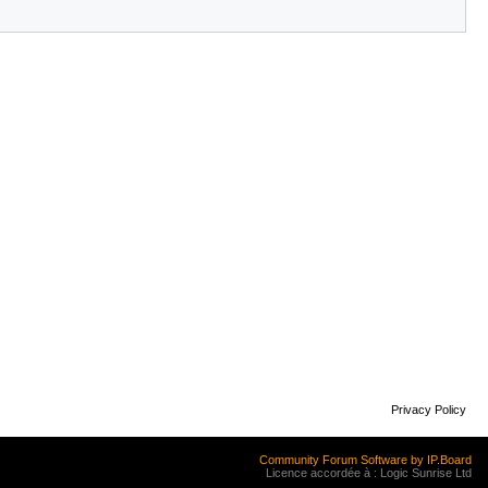
Privacy Policy
Community Forum Software by IP.Board
Licence accordée à : Logic Sunrise Ltd