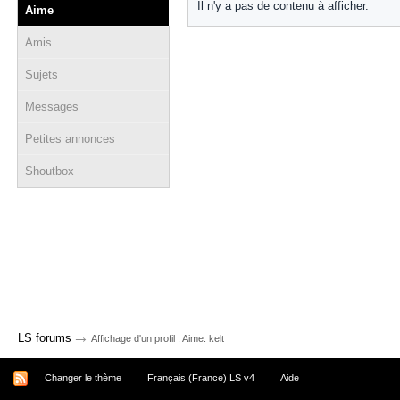
Il n'y a pas de contenu à afficher.
Aime
Amis
Sujets
Messages
Petites annonces
Shoutbox
→
LS forums
Affichage d'un profil : Aime: kelt
Changer le thème
Français (France) LS v4
Aide