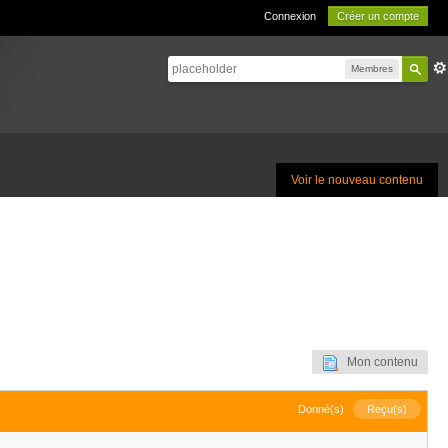
Connexion
Créer un compte
Membres
Voir le nouveau contenu
Mon contenu
Donné(s)
Reçu(s)