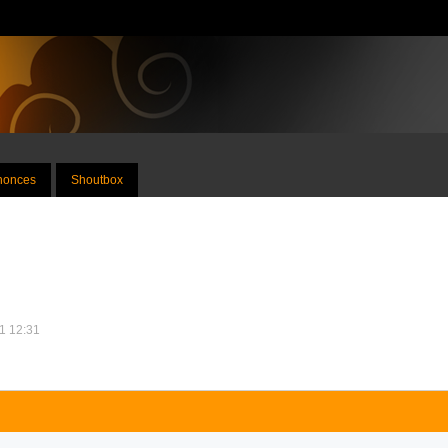
nnonces
Shoutbox
11 12:31