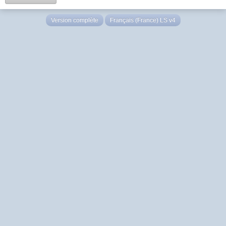
Version complète
Français (France) LS v4