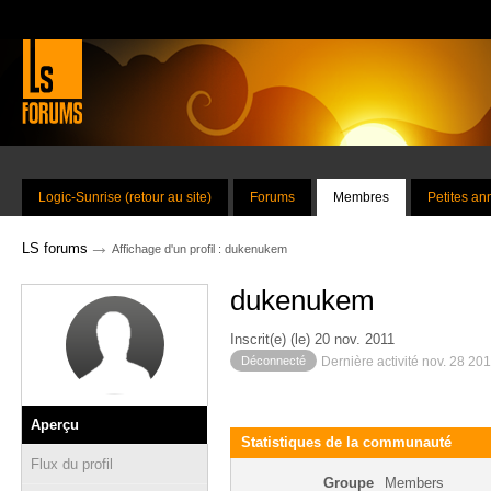
Logic-Sunrise (retour au site)
Forums
Membres
Petites a
→
LS forums
Affichage d'un profil : dukenukem
dukenukem
Inscrit(e) (le) 20 nov. 2011
Déconnecté
Dernière activité nov. 28 20
Aperçu
Statistiques de la communauté
Flux du profil
Groupe
Members