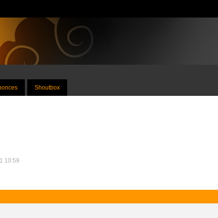
nnonces
Shoutbox
11 10:59