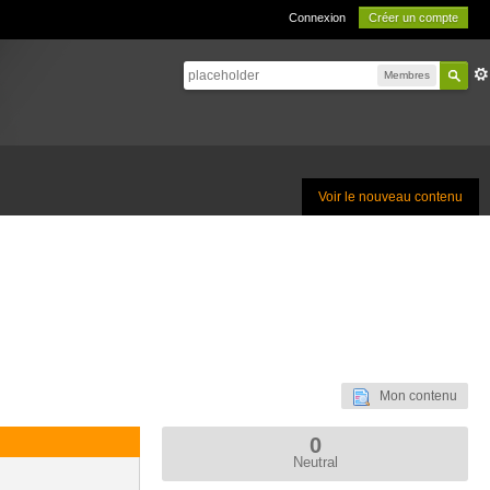
Connexion
Créer un compte
Membres
Voir le nouveau contenu
Mon contenu
0
Neutral