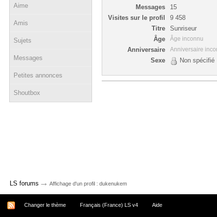
Aime
Messages
15
Visites sur le profil
9 458
Amis
Titre
Sunriseur
Âge
Âge inconnu
Sujets
Anniversaire
Anniversaire inc
Messages
Sexe
Non spécifié
Petites annonces
Shoutbox
→
LS forums
Affichage d'un profil : dukenukem
Changer le thème
Français (France) LS v4
Aide