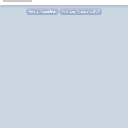
Version complète
Français (France) LS v4