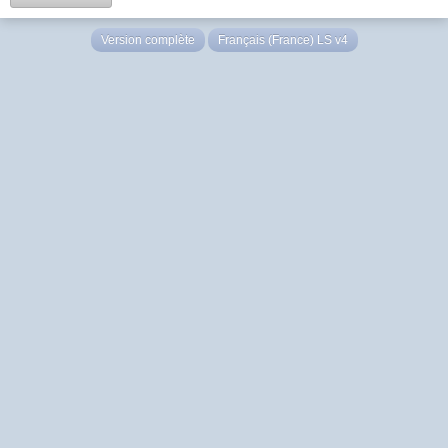
Version complète
Français (France) LS v4