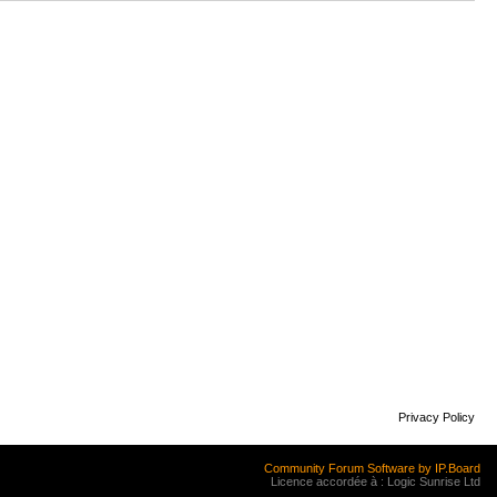
Privacy Policy
Community Forum Software by IP.Board
Licence accordée à : Logic Sunrise Ltd