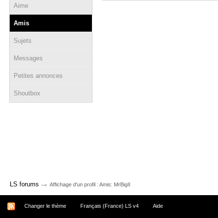
Aime
Amis
Sujets
Messages
Petites annonces
Shoutbox
→
LS forums
Affichage d'un profil : Amis: MrBigII
Changer le thème
Français (France) LS v4
Aide