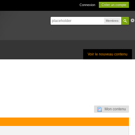
Connexion
Créer un compte
Membres
Voir le nouveau contenu
Mon contenu