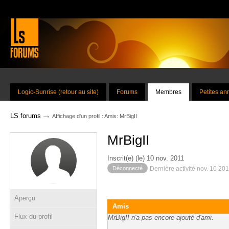
Logic-Sunrise (retour au site)
Forums
Membres
Petites a
→
LS forums
Affichage d'un profil : Amis: MrBigII
MrBigII
Inscrit(e) (le) 10 nov. 2011
Déconnecté
Dernière activité nov. 10 20
Aperçu
Amis
Flux du profil
MrBigII n'a pas encore ajouté d'ami.