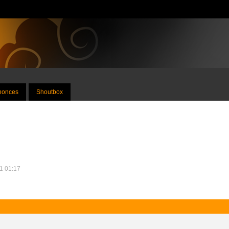
nnonces
Shoutbox
11 01:17