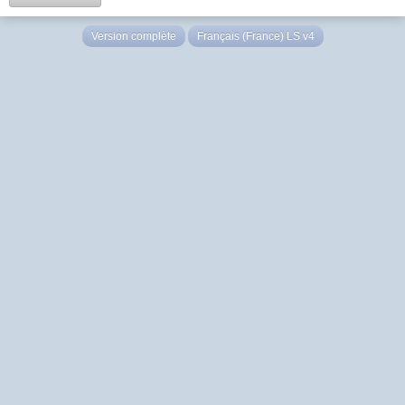
Version complète
Français (France) LS v4