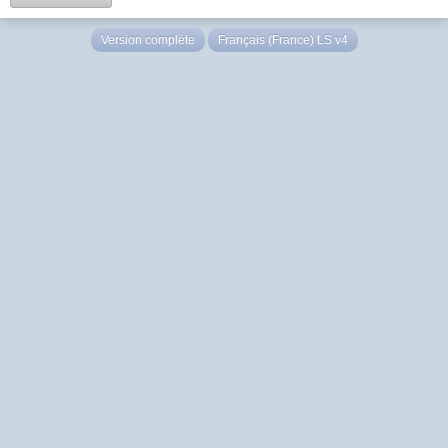
Version complète
Français (France) LS v4