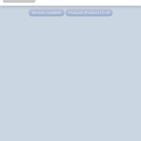
Version complète
Français (France) LS v4